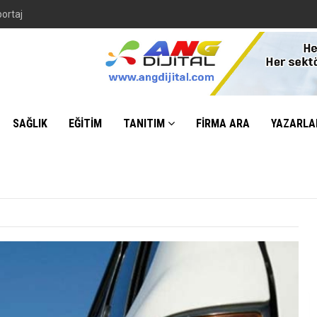
portaj
SAĞLIK
EĞİTİM
TANITIM
FİRMA ARA
YAZARLA