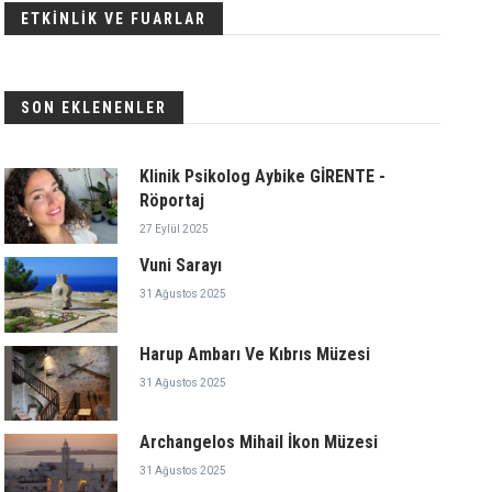
ETKİNLİK VE FUARLAR
SON EKLENENLER
Klinik Psikolog Aybike GİRENTE -
Röportaj
27 Eylül 2025
Vuni Sarayı
31 Ağustos 2025
Harup Ambarı Ve Kıbrıs Müzesi
31 Ağustos 2025
Archangelos Mihail İkon Müzesi
31 Ağustos 2025