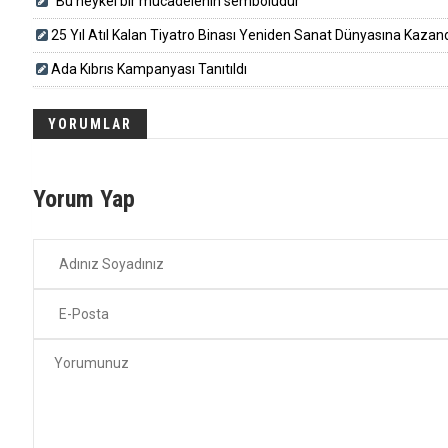
“Bu heykel bir mücadelenin sembolüdür”
25 Yıl Atıl Kalan Tiyatro Binası Yeniden Sanat Dünyasına Kazandırı
Ada Kıbrıs Kampanyası Tanıtıldı
YORUMLAR
Yorum Yap