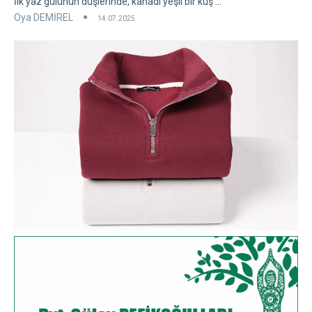
İlk yaz gülünün düşlerinde, kanadı yeşil bir kuş ...
Oya DEMİREL
14.07.2025