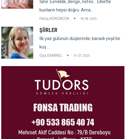
tanır. Esneklik, denge, nefes... Elbette
bunların hepsi doğru. Ama...
Fatoş BÜRÜNCÜK
18.08.2025
ŞİİRLER
İlk yaz gülünün düşlerinde, kanadı yeşil bir
kuş ...
Oya DEMİREL
14.07.2025