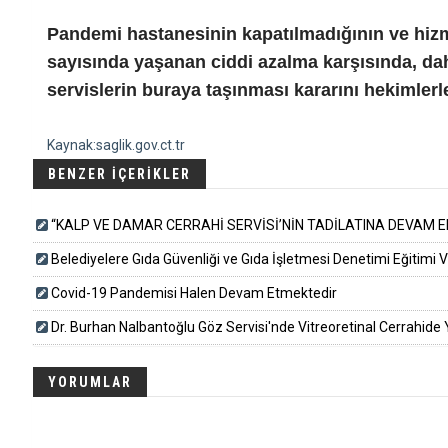
Pandemi hastanesinin kapatılmadığının ve hizm
sayısında yaşanan ciddi azalma karşısında, dah
servislerin buraya taşınması kararını hekimlerle 
Kaynak:saglik.gov.ct.tr
BENZER İÇERİKLER
“KALP VE DAMAR CERRAHİ SERVİSİ’NİN TADİLATINA DEVAM E
Belediyelere Gıda Güvenliği ve Gıda İşletmesi Denetimi Eğitimi Ver
Covid-19 Pandemisi Halen Devam Etmektedir
Dr. Burhan Nalbantoğlu Göz Servisi'nde Vitreoretinal Cerrahide Y
YORUMLAR