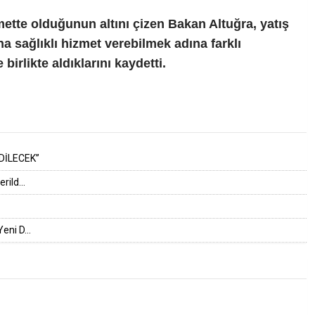
ette olduğunun altını çizen Bakan Altuğra, yatış
a sağlıklı hizmet verebilmek adına farklı
birlikte aldıklarını kaydetti.
DİLECEK”
ild...
eni D...