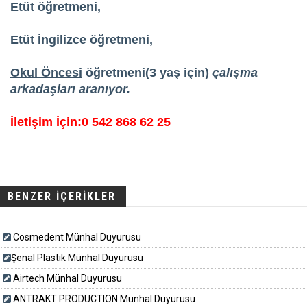
Etüt
öğretmeni,
Etüt İngilizce
öğretmeni,
Okul Öncesi
öğretmeni(3 yaş için)
çalışma
arkadaşları aranıyor.
İletişim İçin:0 542 868 62 25
BENZER İÇERİKLER
Cosmedent Münhal Duyurusu
​​​Şenal Plastik Münhal Duyurusu
Airtech Münhal Duyurusu
ANTRAKT PRODUCTION Münhal Duyurusu