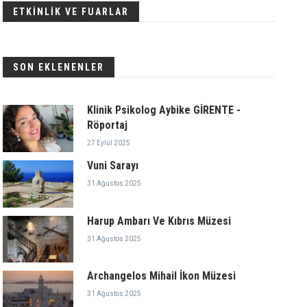
ETKİNLİK VE FUARLAR
SON EKLENENLER
Klinik Psikolog Aybike GİRENTE -
Röportaj
27 Eylül 2025
Vuni Sarayı
31 Ağustos 2025
Harup Ambarı Ve Kıbrıs Müzesi
31 Ağustos 2025
Archangelos Mihail İkon Müzesi
31 Ağustos 2025