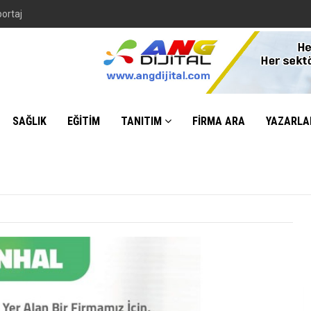
portaj
SAĞLIK
EĞİTİM
TANITIM
FİRMA ARA
YAZARLA