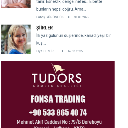
tanır. Esneklik, denge, nefes... Elbette
bunların hepsi doğru. Ama...
Fatoş BÜRÜNCÜK
18.08.2025
ŞİİRLER
İlk yaz gülünün düşlerinde, kanadı yeşil bir
kuş ...
Oya DEMİREL
14.07.2025