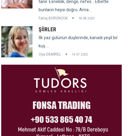
tanır. Esneklik, denge, nefes... Elbette
bunların hepsi doğru. Ama...
Fatoş BÜRÜNCÜK
18.08.2025
ŞİİRLER
İlk yaz gülünün düşlerinde, kanadı yeşil bir
kuş ...
Oya DEMİREL
14.07.2025