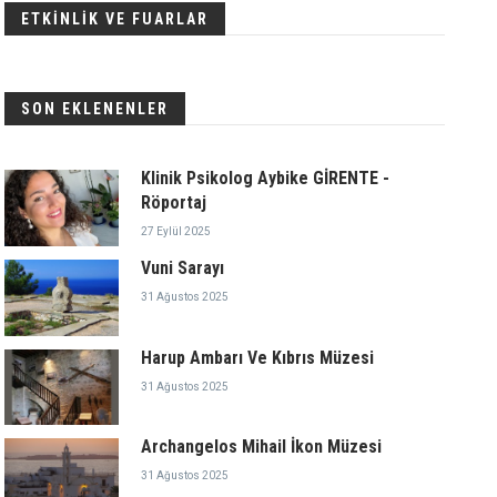
ETKİNLİK VE FUARLAR
SON EKLENENLER
Klinik Psikolog Aybike GİRENTE -
Röportaj
27 Eylül 2025
Vuni Sarayı
31 Ağustos 2025
Harup Ambarı Ve Kıbrıs Müzesi
31 Ağustos 2025
Archangelos Mihail İkon Müzesi
31 Ağustos 2025