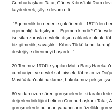
Cumhurbaşkanı Tatar, Güney Kıbrıs’taki Rum devle
kaydederek, şöyle devam etti:
“Egemenlik bu nedenle çok önemli…1571’den beri Kı
egemenliği tartışılıyor… Egemen kimdir? Güneydek
ise silah zoruyla devletin dışına atılanlar olduk. K
biz gitmedik, savaştık…Kıbrıs Türkü kendi kurduğu
desteğiyle direnmeyi başardı...”
20 Temmuz 1974’te yapılan Mutlu Barış Harekatı’n
cumhuriyet ve devlet sahibiysek, Kıbrıs’ımızı Doğ
Mavi Vatan’daki hakkımız, hukukumuz pekişmişse,
60 yıldan uzun süren görüşmelerde iki tarafın federa
değerlendirildiğini belirten Cumhurbaşkanı Tatar
görüşmelerde bulunan yabancıların özellikle görevl