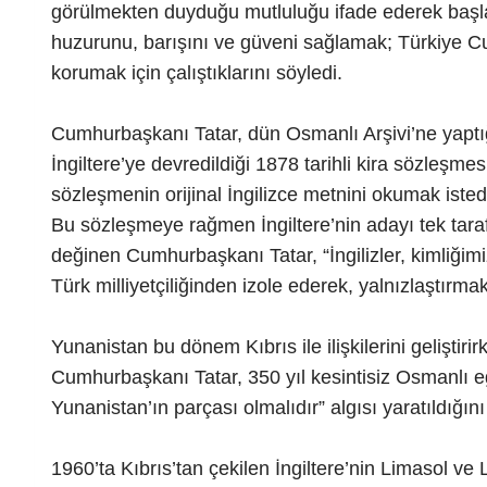
görülmekten duyduğu mutluluğu ifade ederek başla
huzurunu, barışını ve güveni sağlamak; Türkiye C
korumak için çalıştıklarını söyledi.
Cumhurbaşkanı Tatar, dün Osmanlı Arşivi’ne yaptığ
İngiltere’ye devredildiği 1878 tarihli kira sözleşme
sözleşmenin orijinal İngilizce metnini okumak istediğ
Bu sözleşmeye rağmen İngiltere’nin adayı tek tarafl
değinen Cumhurbaşkanı Tatar, “İngilizler, kimliğim
Türk milliyetçiliğinden izole ederek, yalnızlaştırm
Yunanistan bu dönem Kıbrıs ile ilişkilerini gelişti
Cumhurbaşkanı Tatar, 350 yıl kesintisiz Osmanlı e
Yunanistan’ın parçası olmalıdır” algısı yaratıldığını
1960’ta Kıbrıs’tan çekilen İngiltere’nin Limasol ve