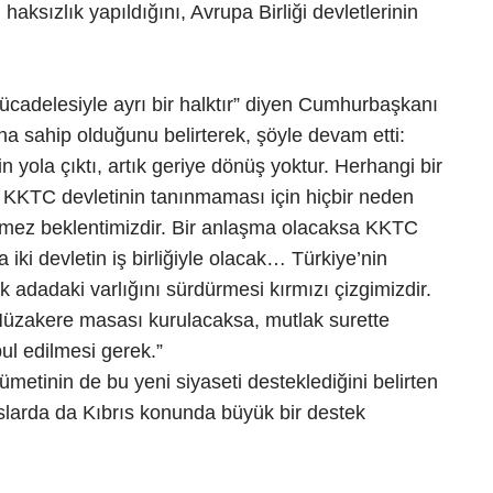
 haksızlık yapıldığını, Avrupa Birliği devletlerinin
e mücadelesiyle ayrı bir halktır” diyen Cumhurbaşkanı
na sahip olduğunu belirterek, şöyle devam etti:
in yola çıktı, artık geriye dönüş yoktur. Herhangi bir
 KKTC devletinin tanınmaması için hiçbir neden
mez beklentimizdir. Bir anlaşma olacaksa KKTC
iki devletin iş birliğiyle olacak… Türkiye’nin
k adadaki varlığını sürdürmesi kırmızı çizgimizdir.
 Müzakere masası kurulacaksa, mutlak surette
ul edilmesi gerek.”
inin de bu yeni siyaseti desteklediğini belirten
slarda da Kıbrıs konunda büyük bir destek