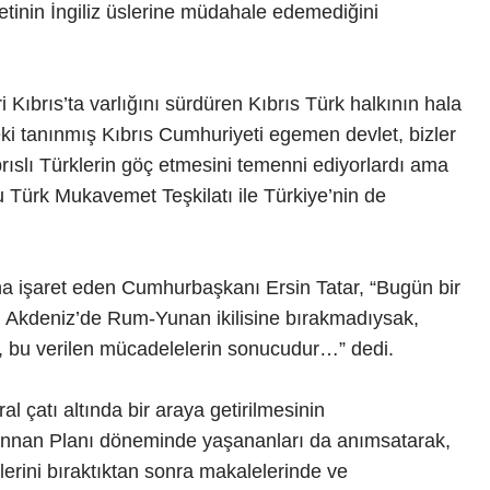
tinin İngiliz üslerine müdahale edemediğini
brıs’ta varlığını sürdüren Kıbrıs Türk halkının hala
i tanınmış Kıbrıs Cumhuriyeti egemen devlet, bizler
ıbrıslı Türklerin göç etmesini temenni ediyorlardı ama
 Türk Mukavemet Teşkilatı ile Türkiye’nin de
a işaret eden Cumhurbaşkanı Ersin Tatar, “Bugün bir
u Akdeniz’de Rum-Yunan ikilisine bırakmadıysak,
 bu verilen mücadelelerin sonucudur…” dedi.
l çatı altında bir araya getirilmesinin
, Annan Planı döneminde yaşananları da anımsatarak,
erini bıraktıktan sonra makalelerinde ve