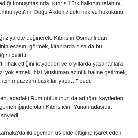
dığı konuşmasında, Kıbrıs Türk halkının refahını,
umhuriyeti’nin Doğu Akdeniz’deki hak ve hukukunu
ı ziyarete değinerek, Kıbrıs’ın Osmanlı’dan
sinin esasını görmek, kitaplarda olsa da bu
ini belirtti.
ı ilhak ettiğini kaydeden ve o yıllarda yaşananlara
izi yok etmek, bizi Müslüman azınlık haline getirmek,
ak için muazzam baskılar yaptı…” dedi.
rirken, adadaki Rum nüfusunun da arttığını kaydeden
gemenliğinde olan Kıbrıs için “Yunan adasıdır,
 söyledi.
 Larnaka’da iki egemen üs elde ettiğine işaret eden