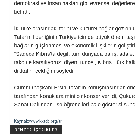
demokrasi ve insan hakları gibi evrensel değerlere o
belirtti.
İki ülke arasındaki tarihi ve kültürel bağlar göz
Tatar'ın liderliğinin Türkiye için de büyük önem ta
bağların güçlenmesi ve ekonomik ilişkilerin geliştiri
“Sadece Kıbrıs'ta değil, tüm dünyada barış, adalet
takdirle karşılıyoruz” diyen Tuncel, Kıbrıs Türk ha
dikkatini çektiğini söyledi.
Cumhurbaşkanı Ersin Tatar’ın konuşmasından önce
tarafından konuklara mini bir konser verildi, Çuku
Sanat Dalı’ndan lise öğrencileri bale gösterisi sun
Kaynak:www.kktcb.org/tr
BENZER İÇERİKLER