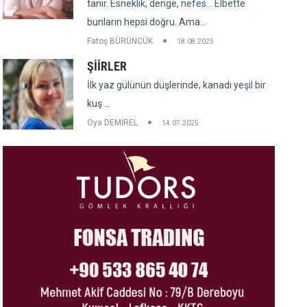
tanır. Esneklik, denge, nefes... Elbette
bunların hepsi doğru. Ama...
Fatoş BÜRÜNCÜK
18.08.2025
ŞİİRLER
İlk yaz gülünün düşlerinde, kanadı yeşil bir
kuş ...
Oya DEMİREL
14.07.2025