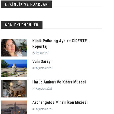
ETKİNLİK VE FUARLAR
SON EKLENENLER
Klinik Psikolog Aybike GİRENTE -
Röportaj
27 Eylül 2025
Vuni Sarayı
31 Ağustos 2025
Harup Ambarı Ve Kıbrıs Müzesi
31 Ağustos 2025
Archangelos Mihail İkon Müzesi
31 Ağustos 2025