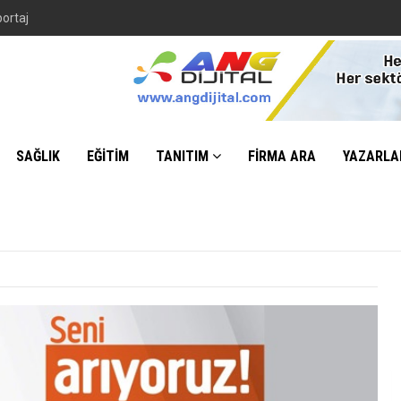
portaj
SAĞLIK
EĞİTİM
TANITIM
FİRMA ARA
YAZARLA