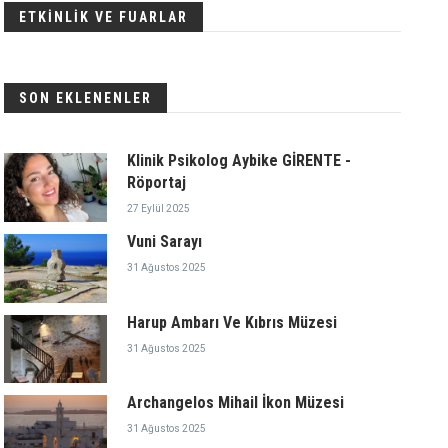
ETKİNLİK VE FUARLAR
SON EKLENENLER
Klinik Psikolog Aybike GİRENTE -
Röportaj
27 Eylül 2025
Vuni Sarayı
31 Ağustos 2025
Harup Ambarı Ve Kıbrıs Müzesi
31 Ağustos 2025
Archangelos Mihail İkon Müzesi
31 Ağustos 2025