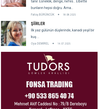
tanır. Esneklik, denge, nefes... Elbette
bunların hepsi doğru. Ama...
Fatoş BÜRÜNCÜK
18.08.2025
ŞİİRLER
İlk yaz gülünün düşlerinde, kanadı yeşil bir
kuş ...
Oya DEMİREL
14.07.2025