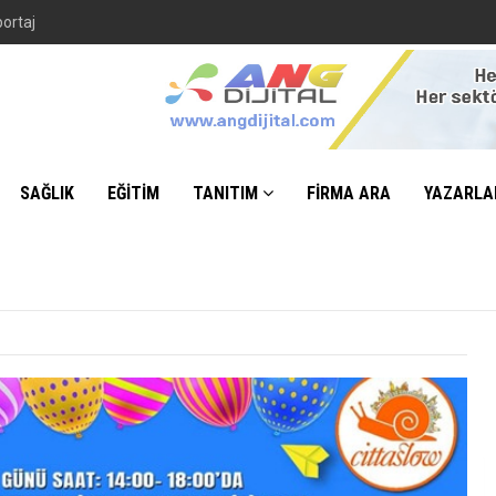
portaj
SAĞLIK
EĞİTİM
TANITIM
FİRMA ARA
YAZARLA