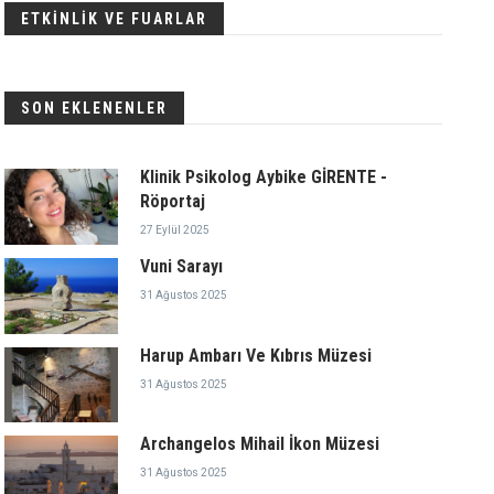
ETKİNLİK VE FUARLAR
SON EKLENENLER
Klinik Psikolog Aybike GİRENTE -
Röportaj
27 Eylül 2025
Vuni Sarayı
31 Ağustos 2025
Harup Ambarı Ve Kıbrıs Müzesi
31 Ağustos 2025
Archangelos Mihail İkon Müzesi
31 Ağustos 2025