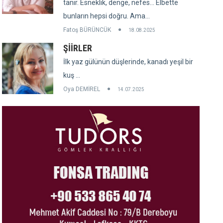
tanır. Esneklik, denge, nefes... Elbette
bunların hepsi doğru. Ama...
Fatoş BÜRÜNCÜK
18.08.2025
ŞİİRLER
İlk yaz gülünün düşlerinde, kanadı yeşil bir
kuş ...
Oya DEMİREL
14.07.2025