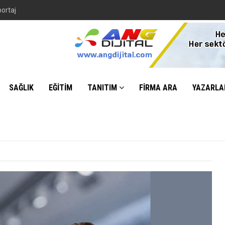
portaj
SAĞLIK
EĞİTİM
TANITIM
FİRMA ARA
YAZARLA