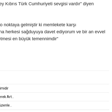
ey Kıbrıs Türk Cumhuriyeti sevgisi vardır” diyen
 o noktaya gelmiştir ki memlekete karşı
ha herkesi sağduyuya davet ediyorum ve bir an evvel
etmesi en büyük temennimdir”
imidir
rek Art...
zenle...