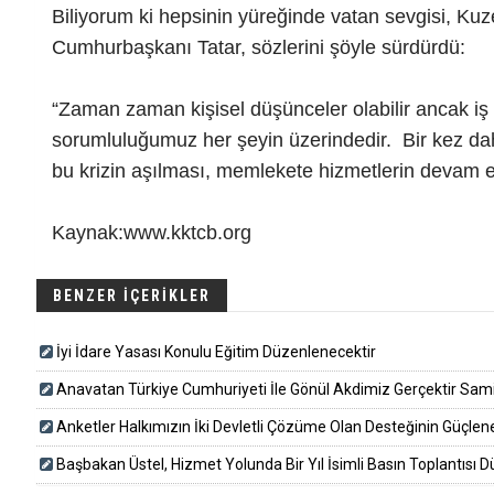
Biliyorum ki hepsinin yüreğinde vatan sevgisi, Kuz
Cumhurbaşkanı Tatar, sözlerini şöyle sürdürdü:
“Zaman zaman kişisel düşünceler olabilir ancak iş
sorumluluğumuz her şeyin üzerindedir. Bir kez da
bu krizin aşılması, memlekete hizmetlerin devam 
Kaynak:www.kktcb.org
BENZER İÇERİKLER
İyi İdare Yasası Konulu Eğitim Düzenlenecektir
Anavatan Türkiye Cumhuriyeti İle Gönül Akdimiz Gerçektir Sam
Anketler Halkımızın İki Devletli Çözüme Olan Desteğinin Güçlene
Başbakan Üstel, Hizmet Yolunda Bir Yıl İsimli Basın Toplantısı Dü