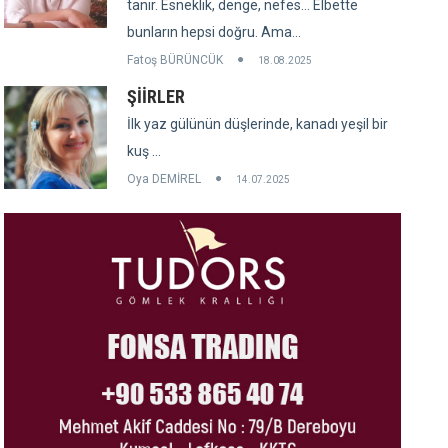
tanır. Esneklik, denge, nefes... Elbette
bunların hepsi doğru. Ama...
Fatoş BÜRÜNCÜK
18.08.2025
ŞİİRLER
İlk yaz gülünün düşlerinde, kanadı yeşil bir
kuş ...
Oya DEMİREL
14.07.2025