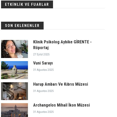
ETKİNLİK VE FUARLAR
SON EKLENENLER
Klinik Psikolog Aybike GİRENTE -
Röportaj
27 Eylül 2025
Vuni Sarayı
31 Ağustos 2025
Harup Ambarı Ve Kıbrıs Müzesi
31 Ağustos 2025
Archangelos Mihail İkon Müzesi
31 Ağustos 2025