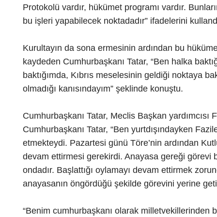
Protokolü vardır, hükümet programı vardır. Bunlar
bu işleri yapabilecek noktadadır” ifadelerini kulla
Kurultayın da sona ermesinin ardından bu hükümeti
kaydeden Cumhurbaşkanı Tatar, “Ben halka baktığı
baktığımda, Kıbrıs meselesinin geldiği noktaya b
olmadığı kanısındayım” şeklinde konuştu.
Cumhurbaşkanı Tatar, Meclis Başkan yardımcısı Faz
Cumhurbaşkanı Tatar, “Ben yurtdışındayken Fazil
etmekteydi. Pazartesi günü Töre’nin ardından Kutl
devam ettirmesi gerekirdi. Anayasa gereği görevi b
ondadır. Başlattığı oylamayı devam ettirmek zorun
anayasanın öngördüğü şekilde görevini yerine geti
“Benim cumhurbaşkanı olarak milletvekillerinden b