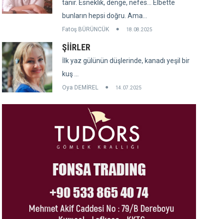
tanır. Esneklik, denge, nefes... Elbette
bunların hepsi doğru. Ama...
Fatoş BÜRÜNCÜK
18.08.2025
ŞİİRLER
İlk yaz gülünün düşlerinde, kanadı yeşil bir
kuş ...
Oya DEMİREL
14.07.2025