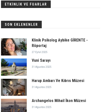
ETKİNLİK VE FUARLAR
SON EKLENENLER
Klinik Psikolog Aybike GİRENTE -
Röportaj
27 Eylül 2025
Vuni Sarayı
31 Ağustos 2025
Harup Ambarı Ve Kıbrıs Müzesi
31 Ağustos 2025
Archangelos Mihail İkon Müzesi
31 Ağustos 2025