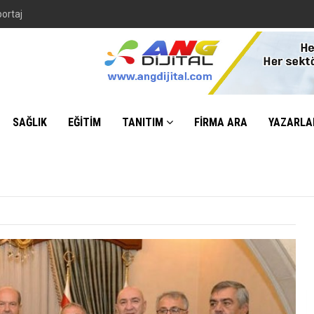
portaj
SAĞLIK
EĞİTİM
TANITIM
FİRMA ARA
YAZARLA