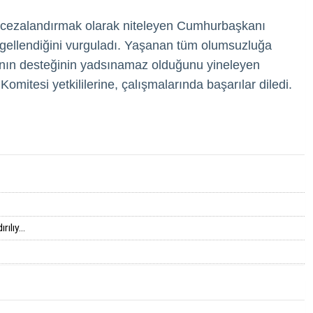
ği cezalandırmak olarak niteleyen Cumhurbaşkanı
engellendiğini vurguladı. Yaşanan tüm olumsuzluğa
ının desteğinin yadsınamaz olduğunu yineleyen
itesi yetkililerine, çalışmalarında başarılar diledi.
lıy...