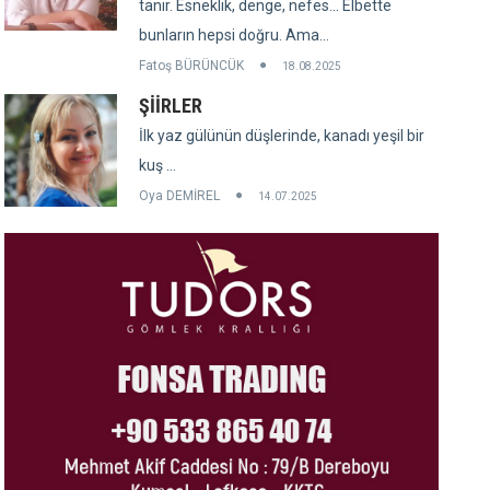
tanır. Esneklik, denge, nefes... Elbette
bunların hepsi doğru. Ama...
Fatoş BÜRÜNCÜK
18.08.2025
ŞİİRLER
İlk yaz gülünün düşlerinde, kanadı yeşil bir
kuş ...
Oya DEMİREL
14.07.2025