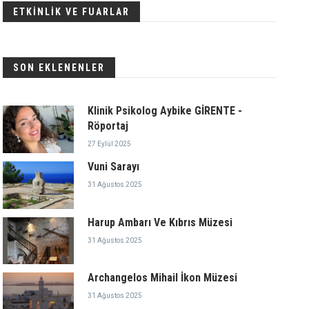
ETKİNLİK VE FUARLAR
SON EKLENENLER
Klinik Psikolog Aybike GİRENTE -
Röportaj
27 Eylül 2025
Vuni Sarayı
31 Ağustos 2025
Harup Ambarı Ve Kıbrıs Müzesi
31 Ağustos 2025
Archangelos Mihail İkon Müzesi
31 Ağustos 2025