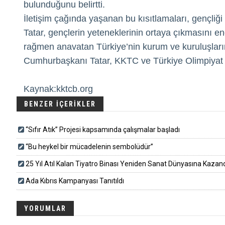
bulunduğunu belirtti.
İletişim çağında yaşanan bu kısıtlamaları, gençli
Tatar, gençlerin yeteneklerinin ortaya çıkmasını 
rağmen anavatan Türkiye’nin kurum ve kuruluşlar
Cumhurbaşkanı Tatar, KKTC ve Türkiye Olimpiyat Kom
Kaynak:kktcb.org
BENZER İÇERİKLER
“Sıfır Atık” Projesi kapsamında çalışmalar başladı
“Bu heykel bir mücadelenin sembolüdür”
25 Yıl Atıl Kalan Tiyatro Binası Yeniden Sanat Dünyasına Kazandırı
Ada Kıbrıs Kampanyası Tanıtıldı
YORUMLAR