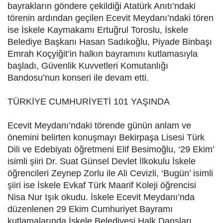
bayrakların göndere çekildiği Atatürk Anıtı’ndaki
törenin ardından geçilen Ecevit Meydanı’ndaki tören
ise İskele Kaymakamı Ertuğrul Toroslu, İskele
Belediye Başkanı Hasan Sadıkoğlu, Piyade Binbaşı
Emrah Koçyiğit’in halkın bayramını kutlamasıyla
başladı, Güvenlik Kuvvetleri Komutanlığı
Bandosu’nun konseri ile devam etti.
TÜRKİYE CUMHURİYETİ 101 YAŞINDA
Ecevit Meydanı’ndaki törende günün anlam ve
önemini belirten konuşmayı Bekirpaşa Lisesi Türk
Dili ve Edebiyatı öğretmeni Elif Besimoğlu, ‘29 Ekim’
isimli şiiri Dr. Suat Günsel Devlet İlkokulu İskele
öğrencileri Zeynep Zorlu ile Ali Cevizli, ‘Bugün’ isimli
şiiri ise İskele Evkaf Türk Maarif Koleji öğrencisi
Nisa Nur Işık okudu. İskele Ecevit Meydanı’nda
düzenlenen 29 Ekim Cumhuriyet Bayramı
kutlamalarında İskele Belediyesi Halk Dansları