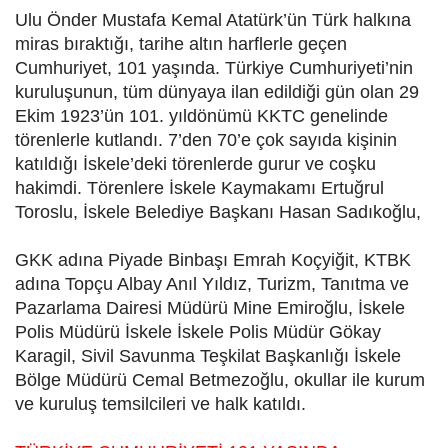
Ulu Önder Mustafa Kemal Atatürk’ün Türk halkına
miras bıraktığı, tarihe altın harflerle geçen
Cumhuriyet, 101 yaşında. Türkiye Cumhuriyeti’nin
kuruluşunun, tüm dünyaya ilan edildiği gün olan 29
Ekim 1923’ün 101. yıldönümü KKTC genelinde
törenlerle kutlandı. 7’den 70’e çok sayıda kişinin
katıldığı İskele’deki törenlerde gurur ve coşku
hakimdi. Törenlere İskele Kaymakamı Ertuğrul
Toroslu, İskele Belediye Başkanı Hasan Sadıkoğlu,
GKK adına Piyade Binbaşı Emrah Koçyiğit, KTBK
adına Topçu Albay Anıl Yıldız, Turizm, Tanıtma ve
Pazarlama Dairesi Müdürü Mine Emiroğlu, İskele
Polis Müdürü İskele İskele Polis Müdür Gökay
Karagil, Sivil Savunma Teşkilat Başkanlığı İskele
Bölge Müdürü Cemal Betmezoğlu, okullar ile kurum
ve kuruluş temsilcileri ve halk katıldı.