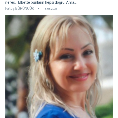
nefes... Elbette bunların hepsi doğru. Ama...
Fatoş BÜRÜNCÜK
18.08.2025