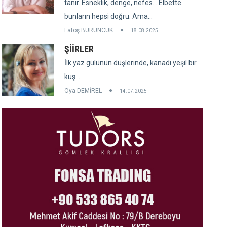
tanır. Esneklik, denge, nefes... Elbette
bunların hepsi doğru. Ama...
Fatoş BÜRÜNCÜK
18.08.2025
ŞİİRLER
İlk yaz gülünün düşlerinde, kanadı yeşil bir
kuş ...
Oya DEMİREL
14.07.2025