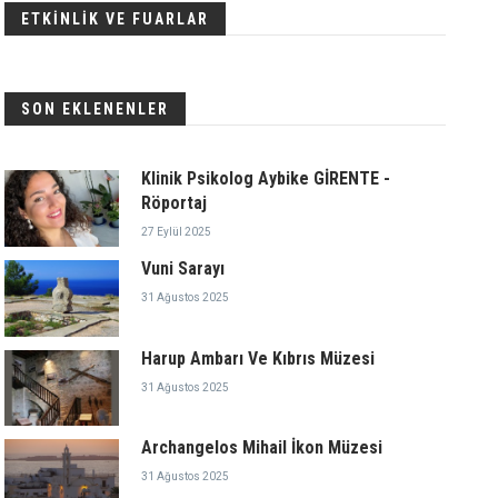
ETKİNLİK VE FUARLAR
SON EKLENENLER
Klinik Psikolog Aybike GİRENTE -
Röportaj
27 Eylül 2025
Vuni Sarayı
31 Ağustos 2025
Harup Ambarı Ve Kıbrıs Müzesi
31 Ağustos 2025
Archangelos Mihail İkon Müzesi
31 Ağustos 2025