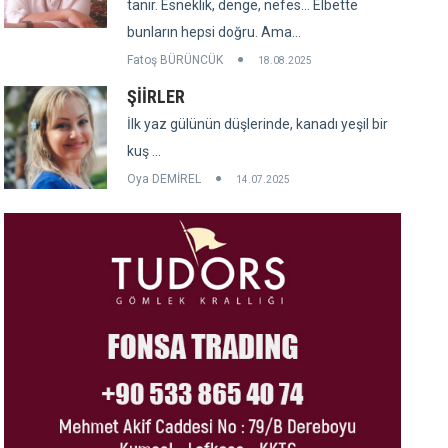
tanır. Esneklik, denge, nefes... Elbette
bunların hepsi doğru. Ama...
Fatoş BÜRÜNCÜK
18.08.2025
ŞİİRLER
İlk yaz gülünün düşlerinde, kanadı yeşil bir
kuş ...
Oya DEMİREL
14.07.2025