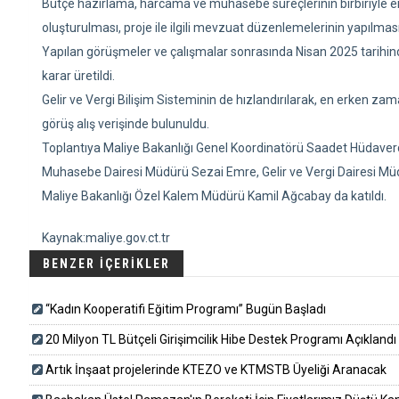
Bütçe hazırlama, harcama ve muhasebe süreçlerinin birbiriyle ent
oluşturulması, proje ile ilgili mevzuat düzenlemelerinin yapılm
Yapılan görüşmeler ve çalışmalar sonrasında Nisan 2025 tarihin
karar üretildi.
Gelir ve Vergi Bilişim Sisteminin de hızlandırılarak, en erken z
görüş alış verişinde bulunuldu.
Toplantıya Maliye Bakanlığı Genel Koordinatörü Saadet Hüdaverd
Muhasebe Dairesi Müdürü Sezai Emre, Gelir ve Vergi Dairesi M
Maliye Bakanlığı Özel Kalem Müdürü Kamil Ağcabay da katıldı.
Kaynak:maliye.gov.ct.tr
BENZER İÇERİKLER
“Kadın Kooperatifi Eğitim Programı” Bugün Başladı
20 Milyon TL Bütçeli Girişimcilik Hibe Destek Programı Açıklandı
Artık İnşaat projelerinde KTEZO ve KTMSTB Üyeliği Aranacak