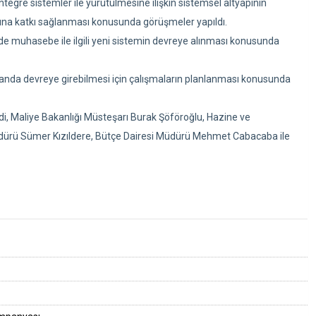
egre sistemler ile yürütülmesine ilişkin sistemsel altyapının
asına katkı sağlanması konusunda görüşmeler yapıldı.
de muhasebe ile ilgili yeni sistemin devreye alınması konusunda
amanda devreye girebilmesi için çalışmaların planlanması konusunda
i, Maliye Bakanlığı Müsteşarı Burak Şöföroğlu, Hazine ve
üdürü Sümer Kızıldere, Bütçe Dairesi Müdürü Mehmet Cabacaba ile