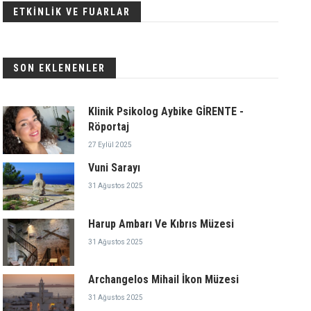
ETKİNLİK VE FUARLAR
SON EKLENENLER
Klinik Psikolog Aybike GİRENTE -
Röportaj
27 Eylül 2025
Vuni Sarayı
31 Ağustos 2025
Harup Ambarı Ve Kıbrıs Müzesi
31 Ağustos 2025
Archangelos Mihail İkon Müzesi
31 Ağustos 2025