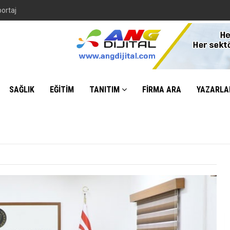
portaj
SAĞLIK
EĞİTİM
TANITIM
FİRMA ARA
YAZARLA