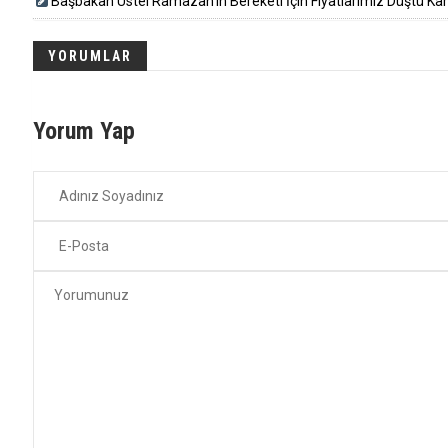
Başbakan Üstel Ramazan'ın Bereketi İçin Fiyatlarımız Düştü Ka
YORUMLAR
Yorum Yap