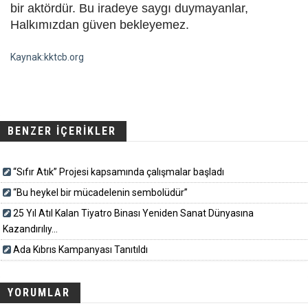
bir aktördür. Bu iradeye saygı duymayanlar,
Halkımızdan güven bekleyemez.
Kaynak:kktcb.org
BENZER İÇERİKLER
“Sıfır Atık” Projesi kapsamında çalışmalar başladı
“Bu heykel bir mücadelenin sembolüdür”
25 Yıl Atıl Kalan Tiyatro Binası Yeniden Sanat Dünyasına
Kazandırılıy...
Ada Kıbrıs Kampanyası Tanıtıldı
YORUMLAR