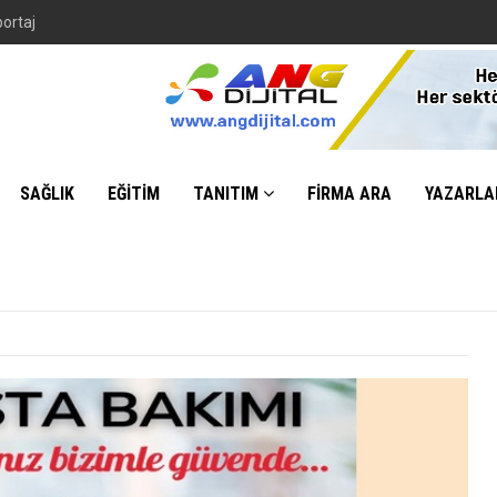
portaj
SAĞLIK
EĞİTİM
TANITIM
FİRMA ARA
YAZARLA