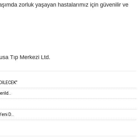
ulaşımda zorluk yaşayan hastalarımız için güvenilir ve
usa Tıp Merkezi Ltd.
DİLECEK”
ild...
eni D...