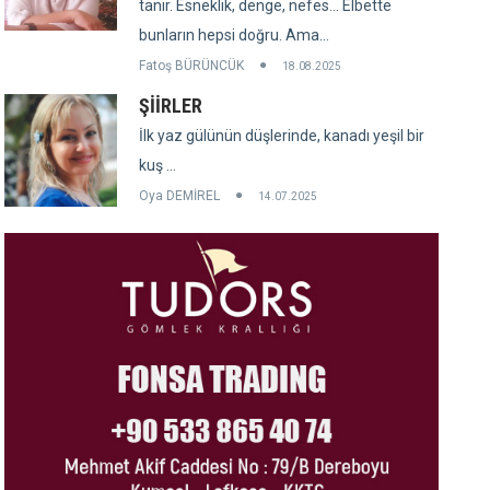
tanır. Esneklik, denge, nefes... Elbette
bunların hepsi doğru. Ama...
Fatoş BÜRÜNCÜK
18.08.2025
ŞİİRLER
İlk yaz gülünün düşlerinde, kanadı yeşil bir
kuş ...
Oya DEMİREL
14.07.2025