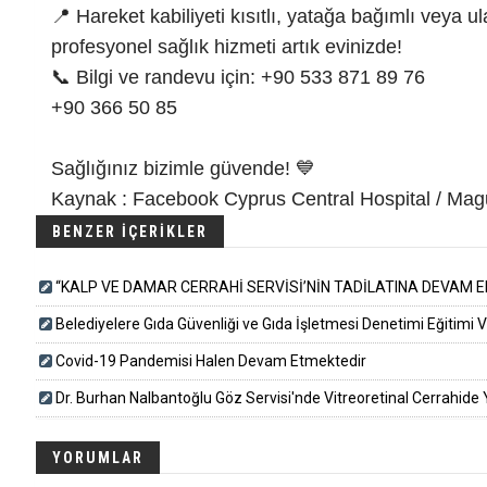
📍 Hareket kabiliyeti kısıtlı, yatağa bağımlı veya 
profesyonel sağlık hizmeti artık evinizde!
📞 Bilgi ve randevu için: +90 533 871 89 76
+90 366 50 85
Sağlığınız bizimle güvende! 💙
Kaynak : Facebook Cyprus Central Hospital / Mag
BENZER İÇERİKLER
“KALP VE DAMAR CERRAHİ SERVİSİ’NİN TADİLATINA DEVAM E
Belediyelere Gıda Güvenliği ve Gıda İşletmesi Denetimi Eğitimi Ver
Covid-19 Pandemisi Halen Devam Etmektedir
Dr. Burhan Nalbantoğlu Göz Servisi'nde Vitreoretinal Cerrahide Y
YORUMLAR