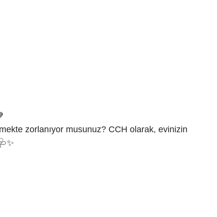
💙
itmekte zorlanıyor musunuz? CCH olarak, evinizin
 🩺✨