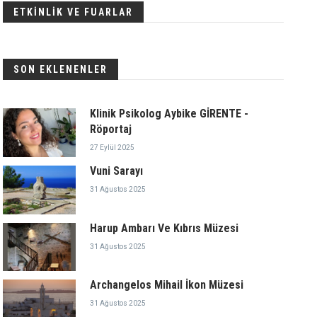
ETKİNLİK VE FUARLAR
SON EKLENENLER
Klinik Psikolog Aybike GİRENTE -
Röportaj
27 Eylül 2025
Vuni Sarayı
31 Ağustos 2025
Harup Ambarı Ve Kıbrıs Müzesi
31 Ağustos 2025
Archangelos Mihail İkon Müzesi
31 Ağustos 2025