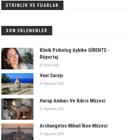
ETKİNLİK VE FUARLAR
SON EKLENENLER
Klinik Psikolog Aybike GİRENTE -
Röportaj
27 Eylül 2025
Vuni Sarayı
31 Ağustos 2025
Harup Ambarı Ve Kıbrıs Müzesi
31 Ağustos 2025
Archangelos Mihail İkon Müzesi
31 Ağustos 2025