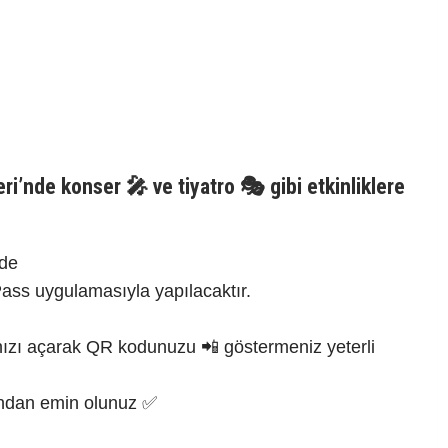
ri’nde konser 🎤 ve tiyatro 🎭 gibi etkinliklere
nde
 Pass uygulamasıyla yapılacaktır.
ızı açarak QR kodunuzu 📲 göstermeniz yeterli
undan emin olunuz ✅