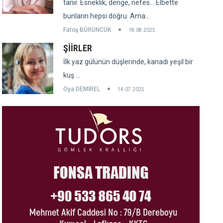
tanır. Esneklik, denge, nefes... Elbette
bunların hepsi doğru. Ama...
Fatoş BÜRÜNCÜK
18.08.2025
ŞİİRLER
İlk yaz gülünün düşlerinde, kanadı yeşil bir
kuş ...
Oya DEMİREL
14.07.2025