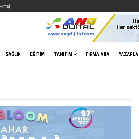
portaj
SAĞLIK
EĞİTİM
TANITIM
FİRMA ARA
YAZARLA