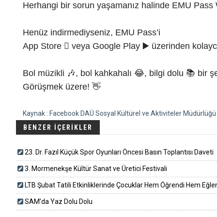
Herhangi bir sorun yaşamanız halinde EMU Pass Wh
Henüz indirmediyseniz, EMU Pass’i
App Store  veya Google Play ▶️ üzerinden kolayca 
Bol müzikli 🎶, bol kahkahalı 😂, bilgi dolu 📚 bir şe
Görüşmek üzere! 👋
Kaynak : Facebook DAÜ Sosyal Kültürel ve Aktiviteler Müdürlüğü
BENZER İÇERİKLER
23. Dr. Fazıl Küçük Spor Oyunları Öncesi Basın Toplantısı Daveti
3. Mormenekşe Kültür Sanat ve Üretici Festivali
LTB Şubat Tatili Etkinliklerinde Çocuklar Hem Öğrendi Hem Eğle
SAM’da Yaz Dolu Dolu