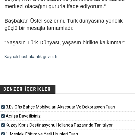
merkezi olacağını gururla ifade ediyorum.”
Başbakan Üstel sözlerini, Türk dünyasına yönelik
güçlü bir mesajla tamamladı:
“Yaşasın Türk Dünyası, yaşasın birlikte kalkınma!”
Kaynak:basbakanlik.gov.ct.tr
BENZER İÇERİKLER
3.Ev Ofis Bahçe Mobilyaları Aksesuar Ve Dekorasyon Fuarı
Açılışa Davetlisiniz
Kuzey Kıbrıs Destinasyonu Hollanda Pazarında Tanıtılıyor
1. Mesleki Eğitim ve Yerli Ürünleri Fuarı