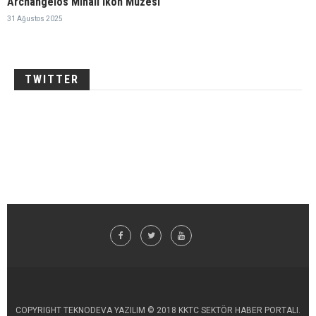
Archangelos Mihail İkon Müzesi
31 Ağustos 2025
TWITTER
COPYRIGHT TEKNODEVA YAZILIM © 2018 KKTC SEKTÖR HABER PORTALI.