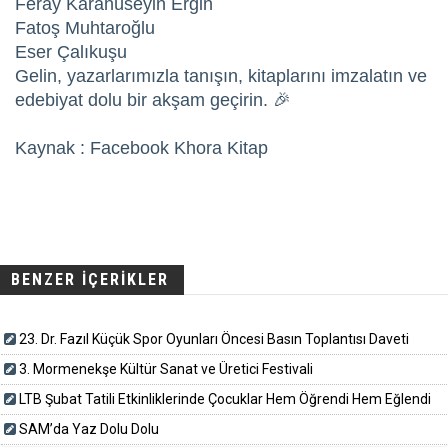
Feray Karahüseyin Ergin
Fatoş Muhtaroğlu
Eser Çalıkuşu
Gelin, yazarlarımızla tanışın, kitaplarını imzalatın ve
edebiyat dolu bir akşam geçirin. 🎉
Kaynak : Facebook Khora Kitap
BENZER İÇERİKLER
23. Dr. Fazıl Küçük Spor Oyunları Öncesi Basın Toplantısı Daveti
3. Mormenekşe Kültür Sanat ve Üretici Festivali
LTB Şubat Tatili Etkinliklerinde Çocuklar Hem Öğrendi Hem Eğlendi
SAM’da Yaz Dolu Dolu