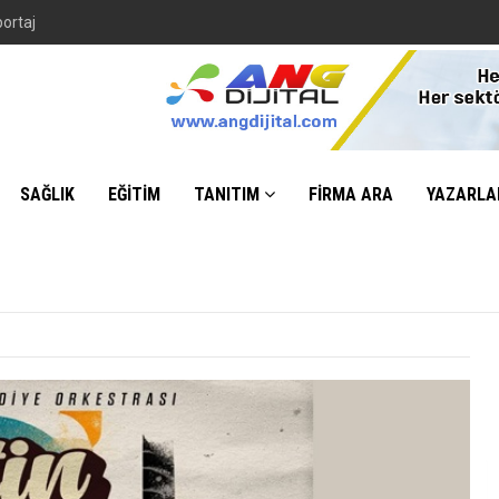
portaj
SAĞLIK
EĞİTİM
TANITIM
FİRMA ARA
YAZARLA