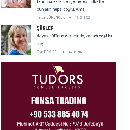
tanır. Esneklik, denge, nefes... Elbette
bunların hepsi doğru. Ama...
Fatoş BÜRÜNCÜK
18.08.2025
ŞİİRLER
İlk yaz gülünün düşlerinde, kanadı yeşil bir
kuş ...
Oya DEMİREL
14.07.2025