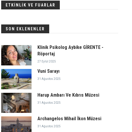
ETKİNLİK VE FUARLAR
SON EKLENENLER
Klinik Psikolog Aybike GİRENTE -
Röportaj
27 Eylül 2025
Vuni Sarayı
31 Ağustos 2025
Harup Ambarı Ve Kıbrıs Müzesi
31 Ağustos 2025
Archangelos Mihail İkon Müzesi
31 Ağustos 2025