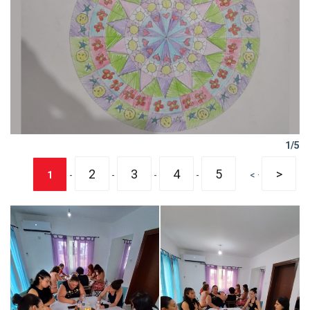
1/5
2
3
4
5
>
1
-
-
-
-
< ·